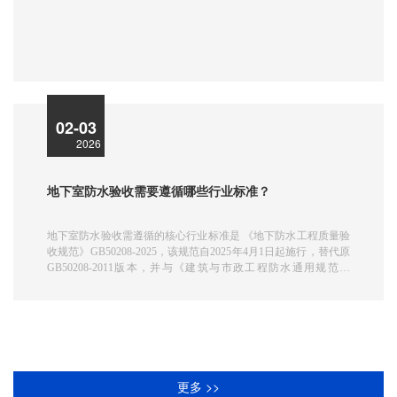
02-03
2026
地下室防水验收需要遵循哪些行业标准？
地下室防水验收需遵循的核心行业标准是 ‌《地下防水工程质量验
收规范》GB50208-2025‌，该规范自2025年4月1日起施行，替代原
GB50208-2011版本，并与《建筑与市政工程防水通用规范》
GB55030-2022配套使用。以下是具体验收标准与要求：
更多 >>