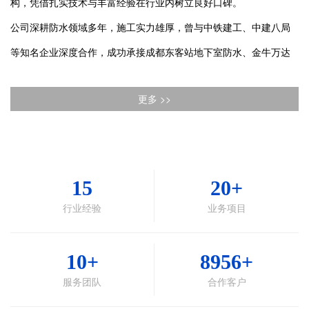
构，凭借扎实技术与丰富经验在行业内树立良好口碑。
公司深耕防水领域多年，施工实力雄厚，曾与中铁建工、中建八局
等知名企业深度合作，成功承接成都东客站地下室防水、金牛万达
广场、绵阳涪陵万达广场、郫都区万达广场等大型项目。施工中严
更多 >>
格把控工期与质量，不仅赢得建设单位和总承包方高度好评，更锤
炼出一支经验丰富、顽强善战的专 业施工队伍。
公司秉持“质量兴企”发展道路，建立适配市场经济的运行机制，以
“抓工期保履约、抓质量树信誉、抓管理增效益、练内功上素质” 为
15
20+
核心准则。坚守“精益求精展示现代防水艺术，尽善尽美营造舒适人
行业经验
业务项目
居环境”的质量方针，与时俱进拓展业务。
我们真诚期待合作，以专 业技术为基石，用匠心服务为保障，与您
10+
8956+
共筑精品工程，全心全意提供优质防水维修补漏服务。
服务团队
合作客户